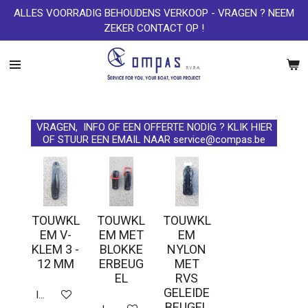
ALLES VOORRADIG BEHOUDENS VERKOOP - VRAGEN ? NEEM
Ga
ZEKER CONTACT OP !
direct
naar
de
hoofdinhoud
VRAGEN, INFO OF EEN OFFERTE NODIG ? KLIK HIER
OF STUUR EEN EMAIL NAAR service@compas.be
TOUWKL
TOUWKL
TOUWKL
EM V-
EM MET
EM
KLEM 3 -
BLOKKE
NYLON
12 MM
ERBEUG
MET
EL
RVS
GELEIDE
In winkelwagen
BEUGEL