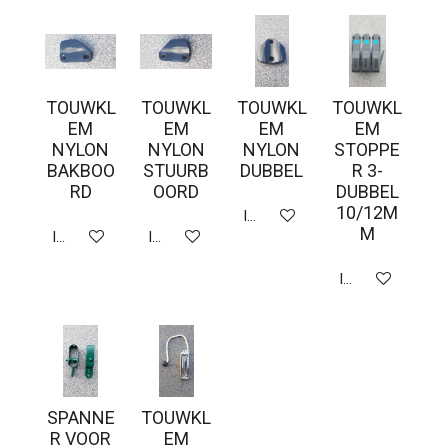
TOUWKL
TOUWKL
TOUWKL
TOUWKL
EM
EM
EM
EM
NYLON
NYLON
NYLON
STOPPE
BAKBOO
STUURB
DUBBEL
R 3-
RD
OORD
DUBBEL
10/12M
In winkelwagen
M
In winkelwagen
In winkelwagen
In winkelwagen
SPANNE
TOUWKL
R VOOR
EM