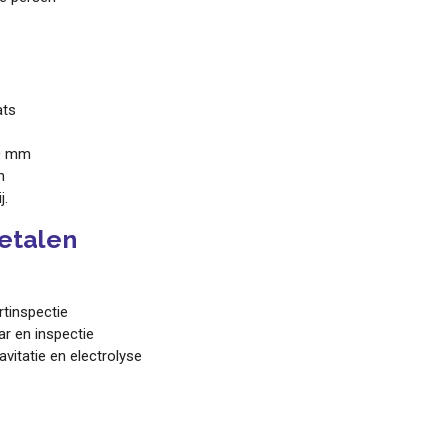
ats
40 mm
n
j.
etalen
tinspectie
ar en inspectie
avitatie en electrolyse