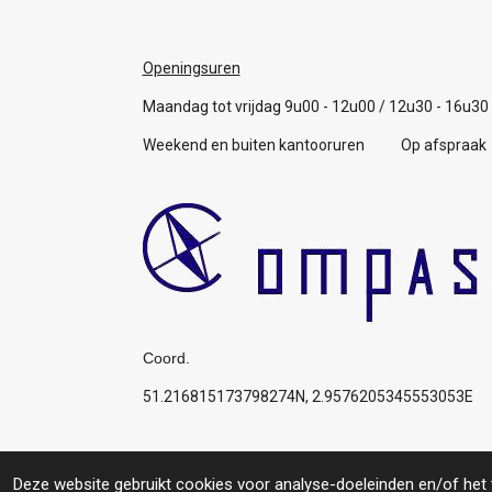
Openingsuren
Maandag tot vrijdag 9u00 - 12u00 / 12u30 - 16u30
Weekend en buiten kantooruren Op afspraak
Coord.
51.216815173798274N, 2.9576205345553053E
Algemene voorwaarden
© 2019 Compas: Service for you, your boat, your p
Deze website gebruikt cookies voor analyse-doeleinden en/of het t