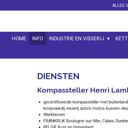
ALLES 
Ga
direct
naar
de
hoofdinhoud
HOME
INFO
INDUSTRIE EN VISSERIJ
KETT
DIENSTEN
Kompassteller Henri Lam
gecertificeerde kompassteller met buitenland
koopvaardij visserij auto's motos bussen vlie
Werkterrein :
FRANKRIJK Boulogne-sur-Mer, Calais, Dunke
BELGIE Kust en binnenland