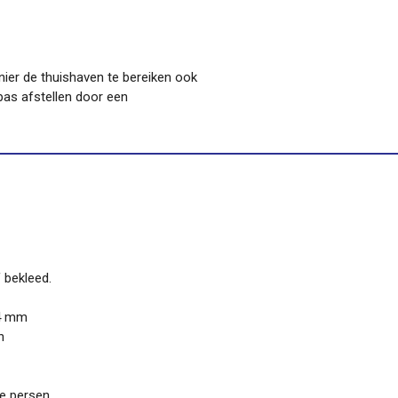
ier de thuishaven te bereiken ook
pas afstellen door een
f bekleed.
24 mm
n
te persen