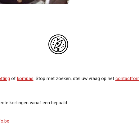
etting
of
kompas
. Stop met zoeken, stel uw vraag op het
contactform
recte kortingen vanaf een bepaald
fo.be