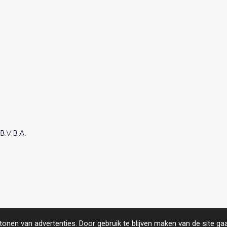
roject.
https://www.compas.be/
onen van advertenties. Door gebruik te blijven maken van de site ga