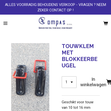
ALLES VOORRADIG BEHOUDENS VERKOOP - VRAGEN ? NEEM
Ga
ZEKER CONTACT OP !
direct
naar
de
hoofdinhoud
TOUWKLEM
MET
BLOKKEERBE
UGEL
In
winkelwagen
Geschikt voor touw
van 10 tot 16 mm