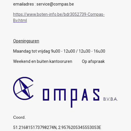
emailadres : service@compas.be
https://www.boten-info.be/bdr3052739-Compas-
Bv.html
Openingsuren
Maandag tot vrijdag 9u00 - 12u00 / 12u30 - 16u30
Weekend en buiten kantooruren Op afspraak
Coord.
51.216815173798274N, 2.9576205345553053E