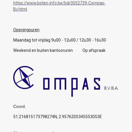
https://www.boten-info.be/bdr3052739-Compas-
Bv.html
Openingsuren
Maandag tot vrijdag 9u00 - 12u00 / 12u30 - 16u30
Weekend en buiten kantooruren Op afspraak
Coord.
51.216815173798274N, 2.9576205345553053E