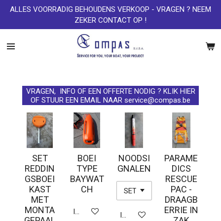
ALLES VOORRADIG BEHOUDENS VERKOOP - VRAGEN ? NEEM
Ga
ZEKER CONTACT OP !
direct
naar
de
hoofdinhoud
VRAGEN, INFO OF EEN OFFERTE NODIG ? KLIK HIER
OF STUUR EEN EMAIL NAAR service@compas.be
SET
BOEI
NOODSI
PARAME
REDDIN
TYPE
GNALEN
DICS
GSBOEI
BAYWAT
RESCUE
KAST
CH
PAC -
MET
DRAAGB
MONTA
ERRIE IN
In winkelwagen
In winkelwagen
GEPAAL
ZAK