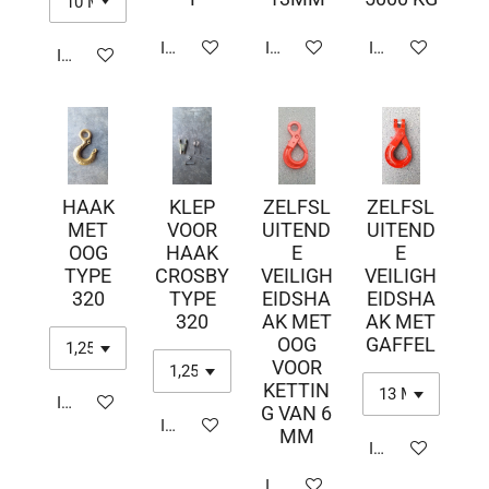
In winkelwagen
In winkelwagen
In winkelwagen
In winkelwagen
HAAK
KLEP
ZELFSL
ZELFSL
MET
VOOR
UITEND
UITEND
OOG
HAAK
E
E
TYPE
CROSBY
VEILIGH
VEILIGH
320
TYPE
EIDSHA
EIDSHA
320
AK MET
AK MET
OOG
GAFFEL
VOOR
KETTIN
In winkelwagen
G VAN 6
In winkelwagen
MM
In winkelwagen
In winkelwagen