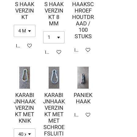
S HAAK
S HAAK
HAAKSC
VERZIN
VERZIN
HROEF
KT
KT 8
HOUTDR
MM
AAD /
100
STUKS
In winkelwagen
In winkelwagen
In winkelwagen
KARABI
KARABI
PANIEK
JNHAAK
JNHAAK
HAAK
VERZIN
VERZIN
KT MET
KT MET
In winkelwagen
KNIK
MET
SCHROE
FSLUITI