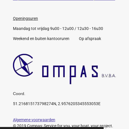
Openingsuren
Maandag tot vrijdag 9u00 - 12u00 / 12u30 - 16u30
Weekend en buiten kantooruren Op afspraak
Coord.
51.216815173798274N, 2.9576205345553053E
Algemene voorwaarden
© 2019 Compas: Service for you, your boat, your project.