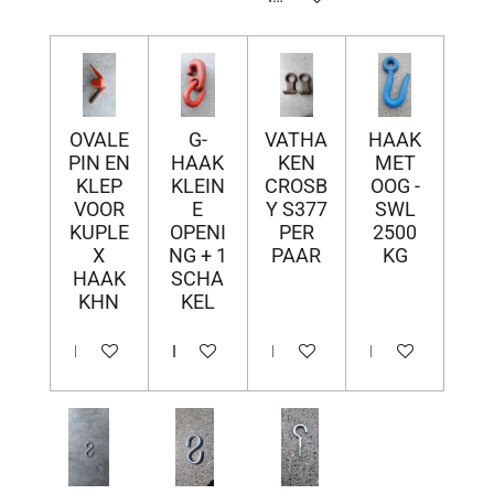
OVALE
G-
VATHA
HAAK
PIN EN
HAAK
KEN
MET
KLEP
KLEIN
CROSB
OOG -
VOOR
E
Y S377
SWL
KUPLE
OPENI
PER
2500
X
NG + 1
PAAR
KG
HAAK
SCHA
KHN
KEL
In winkelwagen
In winkelwagen
In winkelwagen
In winkelwagen