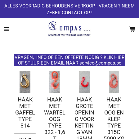
ALLES VOORRADIG BEHOUDENS VERKOOP - VRAGEN ? NEEM
Ga
ZEKER CONTACT OP !
direct
naar
de
hoofdinhoud
VRAGEN, INFO OF EEN OFFERTE NODIG ? KLIK HIER
OF STUUR EEN EMAIL NAAR service@compas.be
HAAK
HAAK
HAAK
HAAK
MET
MET
GROTE
MET
GAFFEL
WARTEL
OPENIN
OOG EN
TYPE
OOG
G VOOR
KLEP
314
TYPE
KETTIN
TYPE
322 - 1,6
G VAN
315C
T
13MM
5000 KG