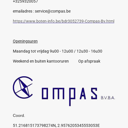
+3259320057
emailadres : service@compas.be
https://www.boten-info.be/bdr3052739-Compas-Bv.html
Openingsuren
Maandag tot vrijdag 9u00 - 12u00 / 12u30 - 16u30
Weekend en buiten kantooruren Op afspraak
Coord.
51.216815173798274N, 2.9576205345553053E