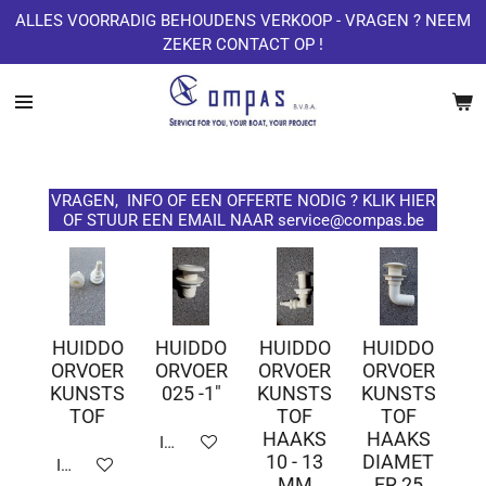
ALLES VOORRADIG BEHOUDENS VERKOOP - VRAGEN ? NEEM
Ga
ZEKER CONTACT OP !
direct
naar
de
hoofdinhoud
VRAGEN, INFO OF EEN OFFERTE NODIG ? KLIK HIER
OF STUUR EEN EMAIL NAAR service@compas.be
HUIDDO
HUIDDO
HUIDDO
HUIDDO
ORVOER
ORVOER
ORVOER
ORVOER
KUNSTS
025 -1"
KUNSTS
KUNSTS
TOF
TOF
TOF
HAAKS
HAAKS
In winkelwagen
10 - 13
DIAMET
In winkelwagen
MM
ER 25