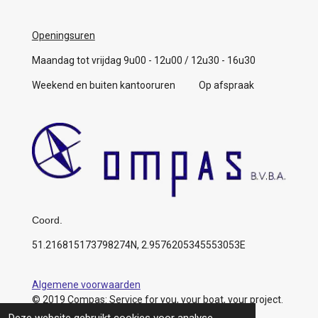
Openingsuren
Maandag tot vrijdag 9u00 - 12u00 / 12u30 - 16u30
Weekend en buiten kantooruren Op afspraak
Coord.
51.216815173798274N, 2.9576205345553053E
Algemene voorwaarden
© 2019 Compas: Service for you, your boat, your project.
https://www.compas.be/