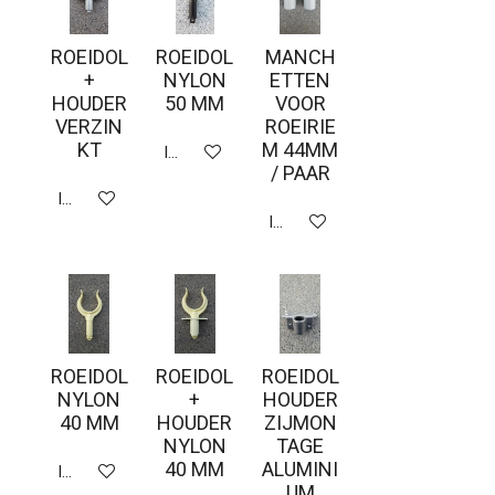
ROEIDOL
ROEIDOL
MANCH
+
NYLON
ETTEN
HOUDER
50 MM
VOOR
VERZIN
ROEIRIE
KT
M 44MM
In winkelwagen
/ PAAR
In winkelwagen
In winkelwagen
ROEIDOL
ROEIDOL
ROEIDOL
NYLON
+
HOUDER
40 MM
HOUDER
ZIJMON
NYLON
TAGE
40 MM
ALUMINI
In winkelwagen
UM