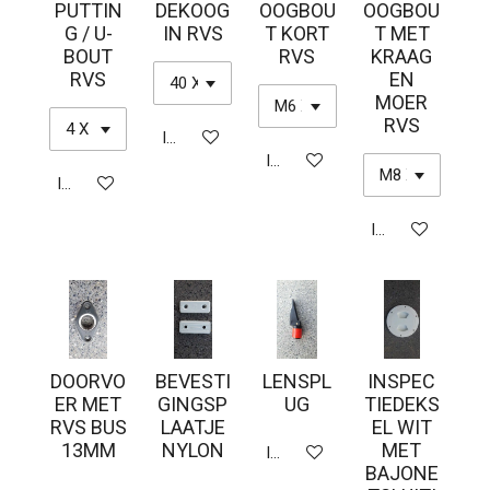
PUTTIN
DEKOOG
OOGBOU
OOGBOU
G / U-
IN RVS
T KORT
T MET
BOUT
RVS
KRAAG
RVS
EN
MOER
RVS
In winkelwagen
In winkelwagen
In winkelwagen
In winkelwagen
DOORVO
BEVESTI
LENSPL
INSPEC
ER MET
GINGSP
UG
TIEDEKS
RVS BUS
LAATJE
EL WIT
13MM
NYLON
MET
In winkelwagen
BAJONE