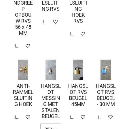
NDGREE
LSLUITI
LSLUITI
P
NG RVS
NG
OPBOU
HOEK
W RVS
RVS
In winkelwagen
56 x 48
MM
In winkelwagen
In winkelwagen
ANTI-
HANGSL
HANGSL
HANGSL
RAMMEL
OT
OT RVS
OT RVS
SLUITIN
MESSIN
BEUGEL
BEUGEL
G HOEK
G MET
45MM
- 30 MM
STALEN
BEUGEL
In winkelwagen
In winkelwagen
In winkelwagen