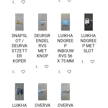
In winkelwagen
In winkelwagen
SNAPSL
DEURGR
LUIKHA
LUIKHA
OT /
ENDEL
NDGREE
NDGREE
DEURVA
RVS
P
P MET
STZETT
MET
INBOUW
SLOT
ER
KNOP
RVS 56
KOPER
X 75 MM
In winkelwagen
In winkelwagen
In winkelwagen
In winkelwagen
LUIKHA
OVERVA
OVERVA