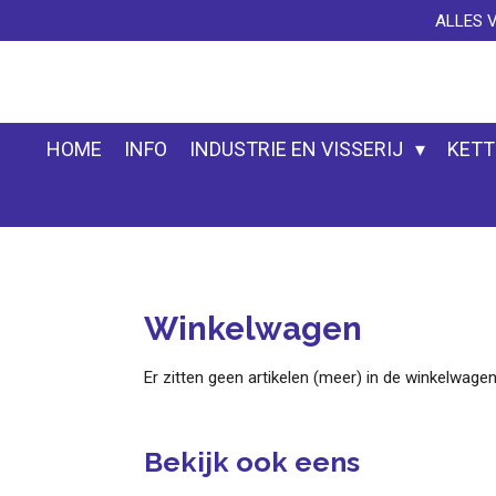
ALLES 
Ga
direct
naar
de
hoofdinhoud
HOME
INFO
INDUSTRIE EN VISSERIJ
KETT
Winkelwagen
Er zitten geen artikelen (meer) in de winkelwagen
Bekijk ook eens