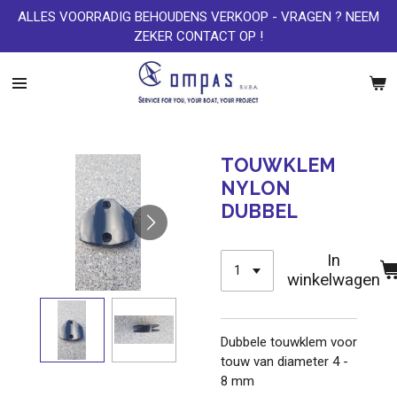
ALLES VOORRADIG BEHOUDENS VERKOOP - VRAGEN ? NEEM
Ga
ZEKER CONTACT OP !
direct
naar
de
hoofdinhoud
TOUWKLEM
NYLON
DUBBEL
In
winkelwagen
Dubbele touwklem voor
touw van diameter 4 -
8 mm