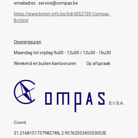
emailadres : service@compas.be
https://www.boten-info.be/bdr3052739-Compas-
Bv.html
Openingsuren
Maandag tot vrijdag 9u00 - 12u00 / 12u30 - 16u30
Weekend en buiten kantooruren Op afspraak
Coord.
51.216815173798274N, 2.9576205345553053E