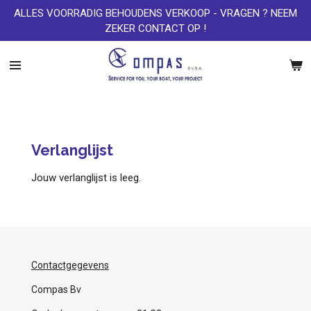
ALLES VOORRADIG BEHOUDENS VERKOOP - VRAGEN ? NEEM
Ga
ZEKER CONTACT OP !
direct
naar
de
hoofdinhoud
Verlanglijst
Jouw verlanglijst is leeg.
Contactgegevens
Compas Bv