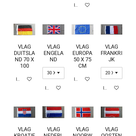
In winkelwagen
VLAG
VLAG
VLAG
VLAG
DUITSLA
ENGELA
EUROPA
FRANKRI
ND 70 X
ND
50 X 75
JK
100
CM
In winkelwagen
In winkelwagen
In winkelwagen
In winkelwagen
VLAG
VLAG
VLAG
VLAG
KROATIE
NEDERL
NOORW
OOSTEN