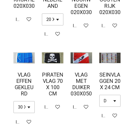
020X030
AND
EGEN
RIJK
020X030
020X030
In winkelwagen
In winkelwagen
In winkelwagen
In winkelwagen
VLAG
PIRATEN
VLAG
SEINVLA
EFFEN
VLAG 70
MET
GGEN 20
GEKLEU
X 100
DUIKER
X 24 CM
RD
CM
030X050
In winkelwagen
In winkelwagen
In winkelwagen
In winkelwagen