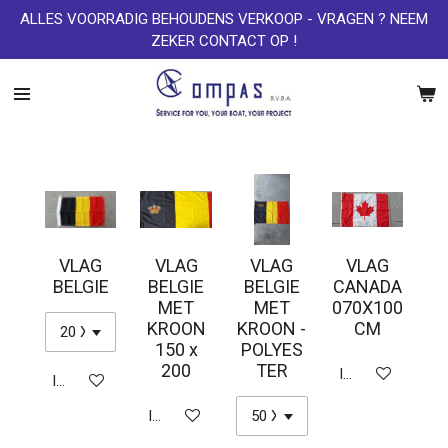
ALLES VOORRADIG BEHOUDENS VERKOOP - VRAGEN ? NEEM
Ga
ZEKER CONTACT OP !
direct
naar
de
hoofdinhoud
VLAG
VLAG
VLAG
VLAG
BELGIE
BELGIE
BELGIE
CANADA
MET
MET
070X100
KROON
KROON -
CM
150 x
POLYES
200
TER
In winkelwagen
In winkelwagen
In winkelwagen