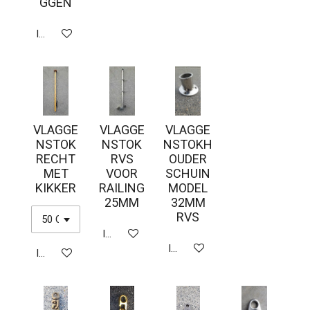
GGEN
In winkelwagen
VLAGGE
VLAGGE
VLAGGE
NSTOK
NSTOK
NSTOKH
RECHT
RVS
OUDER
MET
VOOR
SCHUIN
KIKKER
RAILING
MODEL
25MM
32MM
RVS
In winkelwagen
In winkelwagen
In winkelwagen