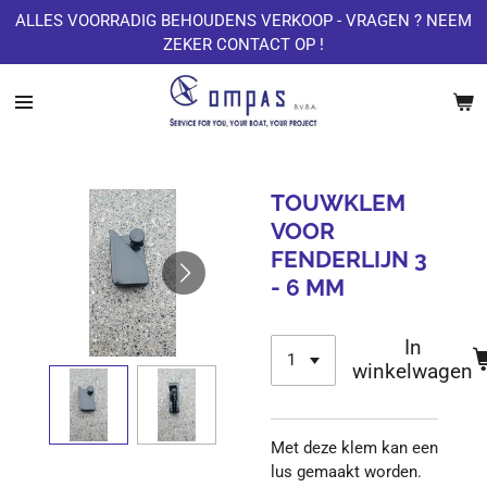
ALLES VOORRADIG BEHOUDENS VERKOOP - VRAGEN ? NEEM
Ga
ZEKER CONTACT OP !
direct
naar
de
hoofdinhoud
TOUWKLEM
VOOR
FENDERLIJN 3
- 6 MM
In
winkelwagen
Met deze klem kan een
lus gemaakt worden.