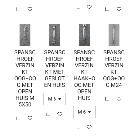
In winkelwagen
In winkelwagen
In winkelwagen
SPANSC
SPANSC
SPANSC
SPANSC
HROEF
HROEF
HROEF
HROEF
VERZIN
VERZIN
VERZIN
VERZIN
KT
KT MET
KT
KT
OOG+OO
GESLOT
HAAK+O
OOG+OO
G MET
EN HUIS
OG MET
G M24
OPEN
OPEN
HUIS M
HUIS
In winkelwagen
5X50
In winkelwagen
In winkelwagen
In winkelwagen