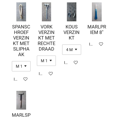
SPANSC
VORK
KOUS
MARLPR
HROEF
VERZIN
VERZIN
IEM 8"
VERZIN
KT MET
KT
KT MET
RECHTE
In winkelwagen
SLIPHA
DRAAD
AK
In winkelwagen
In winkelwagen
In winkelwagen
MARLSP