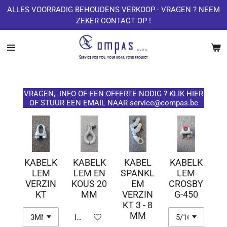
ALLES VOORRADIG BEHOUDENS VERKOOP - VRAGEN ? NEEM
Ga
ZEKER CONTACT OP !
direct
naar
de
hoofdinhoud
VRAGEN, INFO OF EEN OFFERTE NODIG ? KLIK HIER
OF STUUR EEN EMAIL NAAR service@compas.be
KABELK
KABELK
KABEL
KABELK
LEM
LEM EN
SPANKL
LEM
VERZIN
KOUS 20
EM
CROSBY
KT
MM
VERZIN
G-450
KT 3 - 8
MM
In winkelwagen