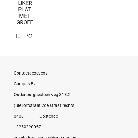
IJKER
PLAT
MET
GROEF
In winkelwagen
Contactgegevens
Compas Bv
Oudenburgsesteenweg 31 G2
(Biekorfstraat 2de straat rechts)
8400 Oostende
+3259320057
emailadres : service@compas.be