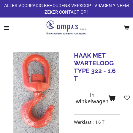
ALLES VOORRADIG BEHOUDENS VERKOOP - VRAGEN ? NEEM
Ga
ZEKER CONTACT OP !
direct
naar
de
hoofdinhoud
HAAK MET
WARTELOOG
TYPE 322 - 1,6
T
In
winkelwagen
Werklast : 1,6 T