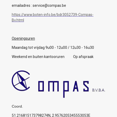
emailadres : service@compas.be
https://www.boten-info.be/bdr3052739-Compas-
Bv.html
Openingsuren
Maandag tot vrijdag 9u00 - 12u00 / 12u30 - 16u30
Weekend en buiten kantooruren Op afspraak
Coord.
51.216815173798274N, 2.9576205345553053E