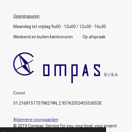
Openingsuren
Maandag tot vrijdag 9u00 - 12u00 / 12u30 - 16u30
Weekend en buiten kantooruren Op afspraak
Coord.
51.216815173798274N, 2.9576205345553053E
Algemene voorwaarden
© 2019 Compas: Service for you, your boat, your project.