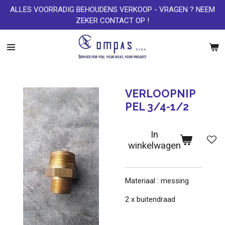
ALLES VOORRADIG BEHOUDENS VERKOOP - VRAGEN ? NEEM
Ga
ZEKER CONTACT OP !
direct
naar
de
hoofdinhoud
VERLOOPNIP
PEL 3/4-1/2
In
winkelwagen
Materiaal : messing
2 x buitendraad