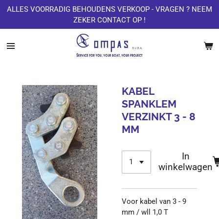
ALLES VOORRADIG BEHOUDENS VERKOOP - VRAGEN ? NEEM
Ga
ZEKER CONTACT OP !
direct
naar
de
hoofdinhoud
KABEL
SPANKLEM
VERZINKT 3 - 8
MM
In
winkelwagen
Voor kabel van 3 - 9
mm / wll 1,0 T