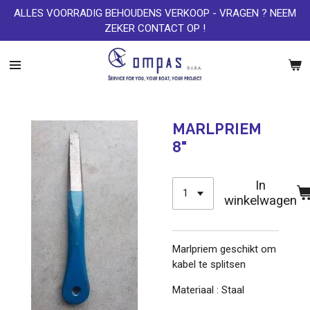
ALLES VOORRADIG BEHOUDENS VERKOOP - VRAGEN ? NEEM
Ga
ZEKER CONTACT OP !
direct
naar
de
hoofdinhoud
MARLPRIEM
8"
In
winkelwagen
Marlpriem geschikt om
kabel te splitsen
Materiaal : Staal