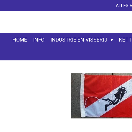
ALLES 
Ga
direct
naar
de
hoofdinhoud
HOME
INFO
INDUSTRIE EN VISSERIJ
KETT