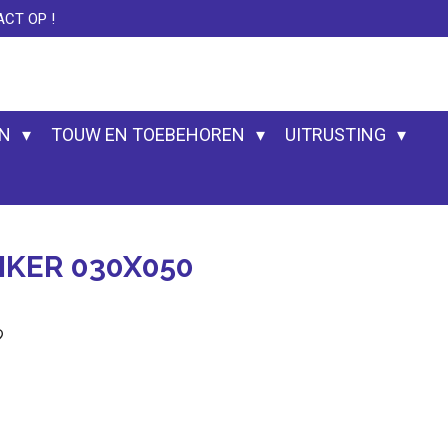
CT OP !
EN
TOUW EN TOEBEHOREN
UITRUSTING
IKER 030X050