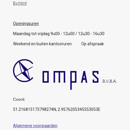
Bv.html
Openingsuren
Maandag tot vrijdag 9u00 - 12u00 / 12u30 - 16u30
Weekend en buiten kantooruren Op afspraak
Coord.
51.216815173798274N, 2.9576205345553053E
Algemene voorwaarden