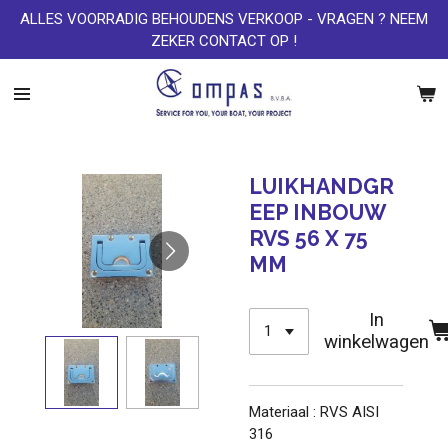
ALLES VOORRADIG BEHOUDENS VERKOOP - VRAGEN ? NEEM
Ga
ZEKER CONTACT OP !
direct
naar
de
hoofdinhoud
LUIKHANDGR
EEP INBOUW
RVS 56 X 75
MM
In
winkelwagen
Materiaal : RVS AISI
316