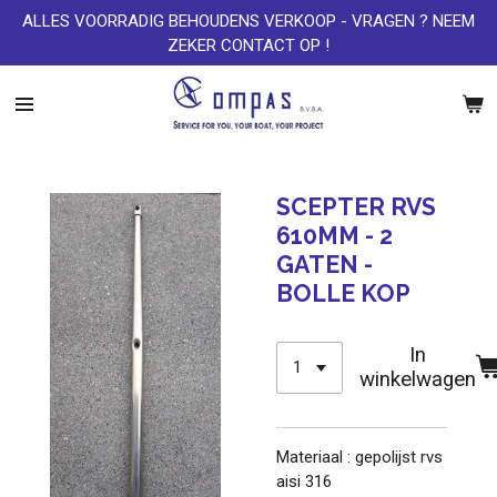
ALLES VOORRADIG BEHOUDENS VERKOOP - VRAGEN ? NEEM
Ga
ZEKER CONTACT OP !
direct
naar
de
hoofdinhoud
SCEPTER RVS
610MM - 2
GATEN -
BOLLE KOP
In
winkelwagen
Materiaal : gepolijst rvs
aisi 316