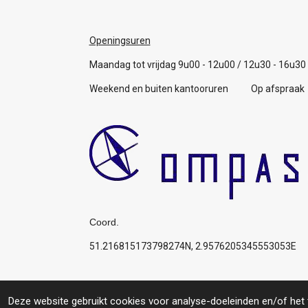
Openingsuren
Maandag tot vrijdag 9u00 - 12u00 / 12u30 - 16u30
Weekend en buiten kantooruren Op afspraak
Coord.
51.216815173798274N, 2.9576205345553053E
Algemene voorwaarden
© 2019 Compas: Service for you, your boat, your p
Deze website gebruikt cookies voor analyse-doeleinden en/of het t