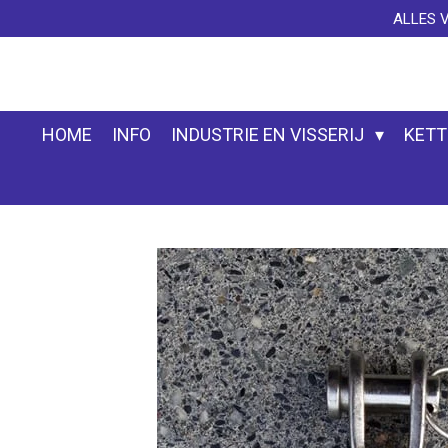
ALLES 
Ga
direct
naar
de
hoofdinhoud
HOME
INFO
INDUSTRIE EN VISSERIJ
KETT