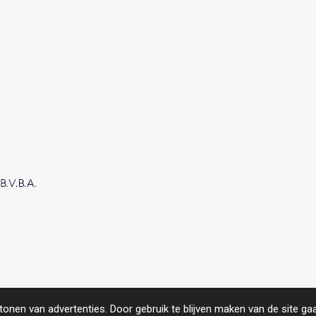
roject.
https://www.compas.be/
onen van advertenties. Door gebruik te blijven maken van de site ga