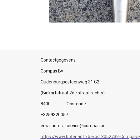
Contactgegevens
Compas Bv
Oudenburgsesteenweg 31 G2
(Biekorfstraat 2de straat rechts)
8400 Oostende
+3259320057
emailadres : service@compas.be
https://www.boten-info.be/bdr3052739-Compas-B