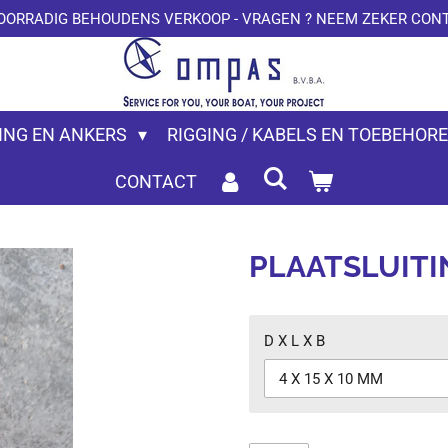
OORRADIG BEHOUDENS VERKOOP - VRAGEN ? NEEM ZEKER CONT
ING EN ANKERS
RIGGING / KABELS EN TOEBEHOR
CONTACT
PLAATSLUITI
D X L X B