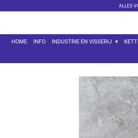
ALLES V
Ga
direct
naar
de
hoofdinhoud
HOME
INFO
INDUSTRIE EN VISSERIJ
KETT