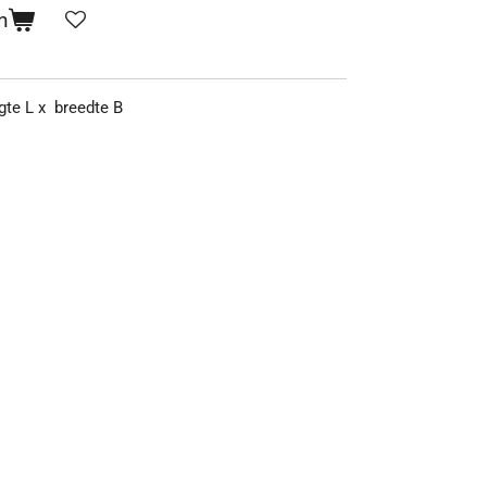
n
gte L x breedte B