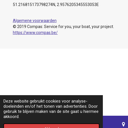
51.216815173798274N, 2.9576205345553053E
Algemene voorwaarden
© 2019 Compas: Service for you, your boat, your project.
https://www.compas.be/
Deze website gebruikt cookies voor analyse-
doeleinden en/of het tonen van advertenties. Door
gebruik te blijven maken van de site gaat u hiermee
akkoord.