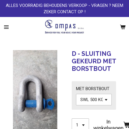
ALLES VOORRADIG BEHOUDENS VERKOOP - VRAGEN ? NEEM
Ga
ZEKER CONTACT OP !
direct
naar
de
hoofdinhoud
D - SLUITING
GEKEURD MET
BORSTBOUT
MET BORSTBOUT
In
winkelwagen