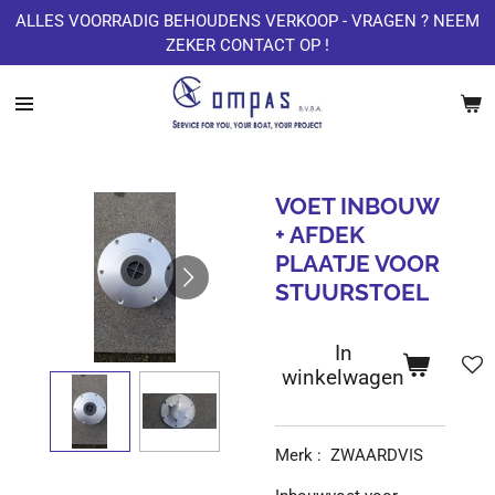
ALLES VOORRADIG BEHOUDENS VERKOOP - VRAGEN ? NEEM
Ga
ZEKER CONTACT OP !
direct
naar
de
hoofdinhoud
VOET INBOUW
+ AFDEK
PLAATJE VOOR
STUURSTOEL
In
winkelwagen
Merk : ZWAARDVIS