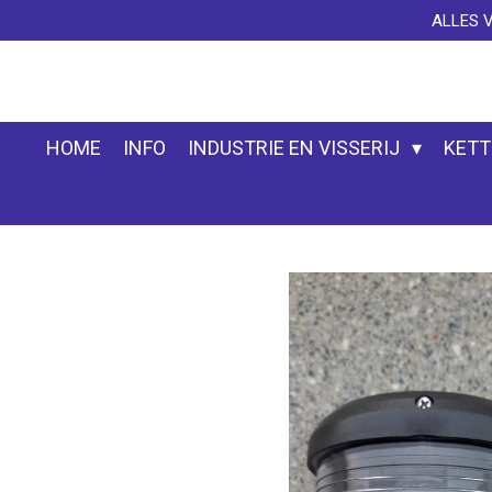
ALLES 
Ga
direct
naar
de
hoofdinhoud
HOME
INFO
INDUSTRIE EN VISSERIJ
KETT