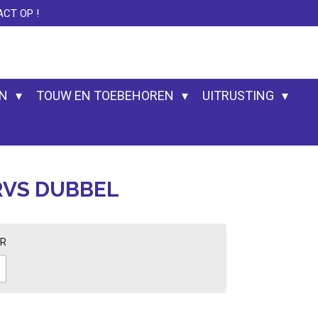
CT OP !
EN
TOUW EN TOEBEHOREN
UITRUSTING
RVS DUBBEL
ER