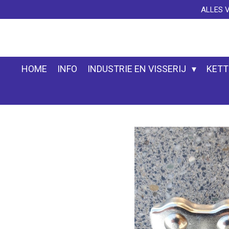
ALLES 
Ga
direct
naar
de
hoofdinhoud
HOME
INFO
INDUSTRIE EN VISSERIJ
KETT