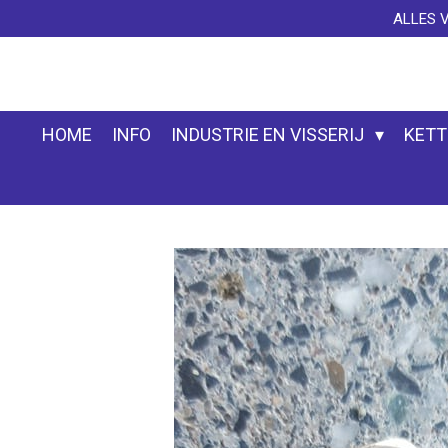
ALLES 
Ga
direct
naar
de
hoofdinhoud
HOME
INFO
INDUSTRIE EN VISSERIJ
KETT