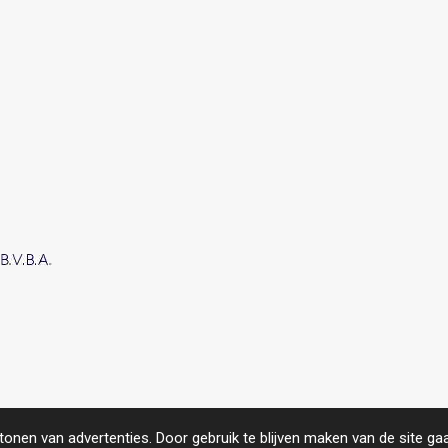
roject.
https://www.compas.be/
onen van advertenties. Door gebruik te blijven maken van de site ga