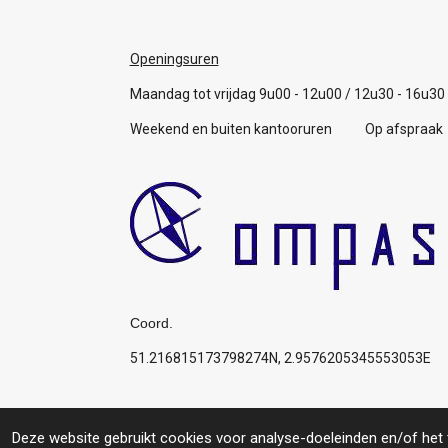
Openingsuren
Maandag tot vrijdag 9u00 - 12u00 / 12u30 - 16u30
Weekend en buiten kantooruren Op afspraak
Coord.
51.216815173798274N, 2.9576205345553053E
Algemene voorwaarden
© 2019 Compas: Service for you, your boat, your p
Deze website gebruikt cookies voor analyse-doeleinden en/of het t