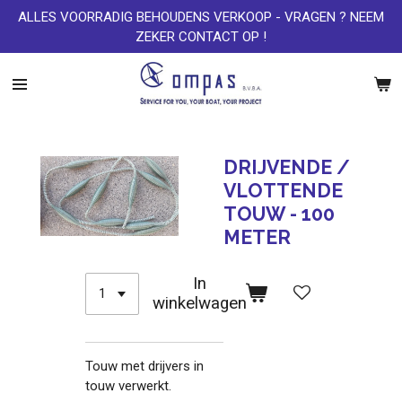
ALLES VOORRADIG BEHOUDENS VERKOOP - VRAGEN ? NEEM
Ga
ZEKER CONTACT OP !
direct
naar
de
hoofdinhoud
DRIJVENDE /
VLOTTENDE
TOUW - 100
METER
In
winkelwagen
Touw met drijvers in
touw verwerkt.