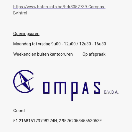
https://www.boten-info.be/bdr3052739-Compas-
Bv.html
Openingsuren
Maandag tot vrijdag 9u00 - 12u00 / 12u30 - 16u30
Weekend en buiten kantooruren Op afspraak
Coord.
51.216815173798274N, 2.9576205345553053E