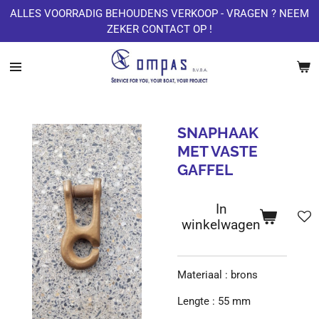
ALLES VOORRADIG BEHOUDENS VERKOOP - VRAGEN ? NEEM
Ga
ZEKER CONTACT OP !
direct
naar
de
hoofdinhoud
SNAPHAAK
MET VASTE
GAFFEL
In
winkelwagen
Materiaal : brons
Lengte : 55 mm