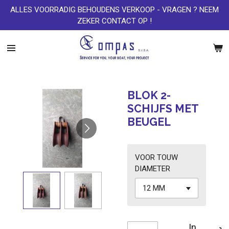
ALLES VOORRADIG BEHOUDENS VERKOOP - VRAGEN ? NEEM
Ga
ZEKER CONTACT OP !
direct
naar
de
hoofdinhoud
BLOK 2-
SCHIJFS MET
BEUGEL
VOOR TOUW
DIAMETER
In