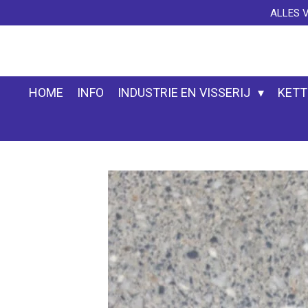
ALLES 
Ga
direct
naar
de
hoofdinhoud
HOME
INFO
INDUSTRIE EN VISSERIJ
KETT