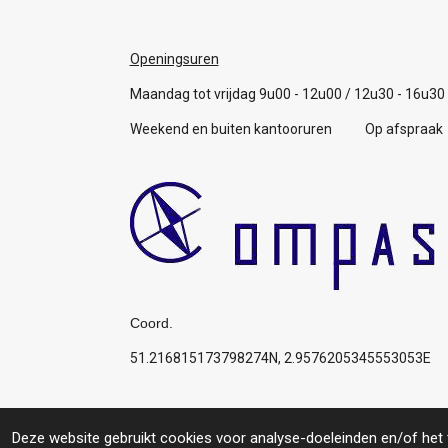
Openingsuren
Maandag tot vrijdag 9u00 - 12u00 / 12u30 - 16u30
Weekend en buiten kantooruren Op afspraak
Coord.
51.216815173798274N, 2.9576205345553053E
Algemene voorwaarden
© 2019 Compas: Service for you, your boat, your p
Deze website gebruikt cookies voor analyse-doeleinden en/of het t