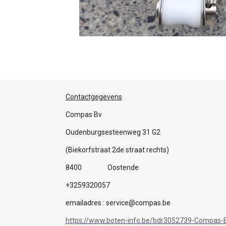
Contactgegevens
Compas Bv
Oudenburgsesteenweg 31 G2
(Biekorfstraat 2de straat rechts)
8400 Oostende
+3259320057
emailadres : service@compas.be
https://www.boten-info.be/bdr3052739-Compas-B