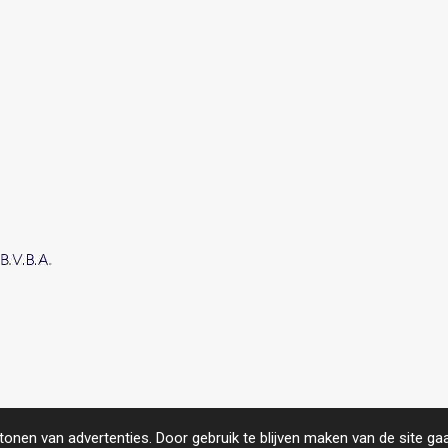
roject.
https://www.compas.be/
onen van advertenties. Door gebruik te blijven maken van de site ga