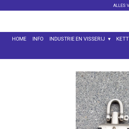
ALLES 
Ga
direct
naar
de
hoofdinhoud
HOME
INFO
INDUSTRIE EN VISSERIJ
KETT