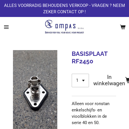
ALLES VOORRADIG BEHOUDENS VERKOOP - VRAGEN ? NEEM
Ga
ZEKER CONTACT OP !
direct
naar
de
hoofdinhoud
BASISPLAAT
RF2450
In
winkelwagen
Alleen voor ronstan
enkelschijfs- en
vioolblokken in de
serie 40 en 50.