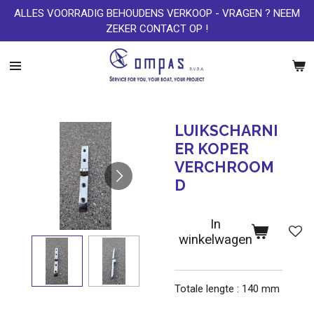
ALLES VOORRADIG BEHOUDENS VERKOOP - VRAGEN ? NEEM
Ga
ZEKER CONTACT OP !
direct
naar
de
hoofdinhoud
LUIKSCHARNI
ER KOPER
VERCHROOM
D
In
winkelwagen
Totale lengte : 140 mm