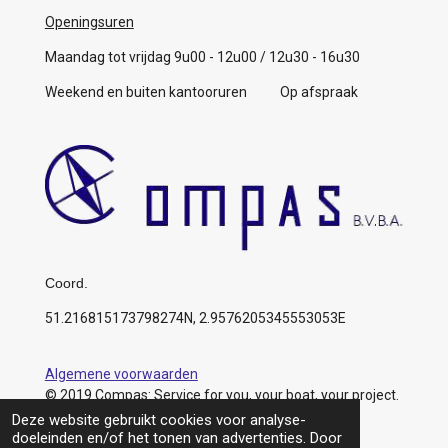
Openingsuren
Maandag tot vrijdag 9u00 - 12u00 / 12u30 - 16u30
Weekend en buiten kantooruren Op afspraak
Coord.
51.216815173798274N, 2.9576205345553053E
Algemene voorwaarden
© 2019 Compas: Service for you, your boat, your project.
https://www.compas.be/
Deze website gebruikt cookies voor analyse-
doeleinden en/of het tonen van advertenties. Door