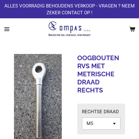
ALLES VOORRADIG BEHOUDENS VERKOOP - VRAGEN ? NEEM
Ga
ZEKER CONTACT OP !
direct
naar
de
hoofdinhoud
OOGBOUTEN
RVS MET
METRISCHE
DRAAD
RECHTS
RECHTSE DRAAD