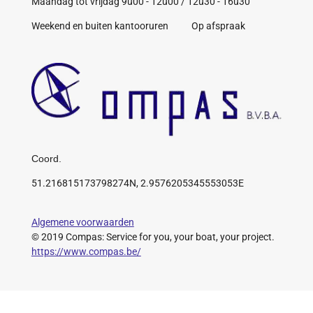
Maandag tot vrijdag 9u00 - 12u00 / 12u30 - 16u30
Weekend en buiten kantooruren Op afspraak
Coord.
51.216815173798274N, 2.9576205345553053E
Algemene voorwaarden
© 2019 Compas: Service for you, your boat, your project.
https://www.compas.be/