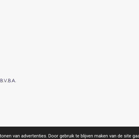
roject.
https://www.compas.be/
onen van advertenties. Door gebruik te blijven maken van de site ga