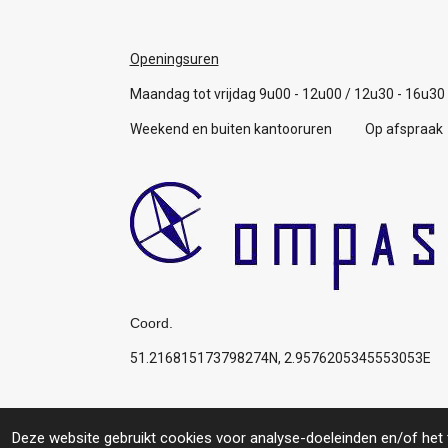
Openingsuren
Maandag tot vrijdag 9u00 - 12u00 / 12u30 - 16u30
Weekend en buiten kantooruren Op afspraak
Coord.
51.216815173798274N, 2.9576205345553053E
Algemene voorwaarden
© 2019 Compas: Service for you, your boat, your p
Deze website gebruikt cookies voor analyse-doeleinden en/of het t