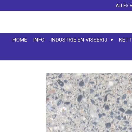
ALLES 
Ga
direct
naar
de
hoofdinhoud
HOME
INFO
INDUSTRIE EN VISSERIJ
KETT