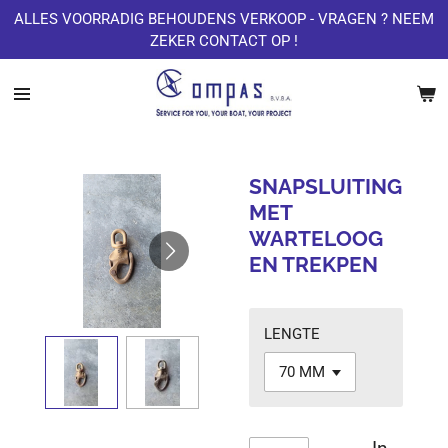
ALLES VOORRADIG BEHOUDENS VERKOOP - VRAGEN ? NEEM
Ga
ZEKER CONTACT OP !
direct
naar
de
hoofdinhoud
SNAPSLUITING
MET
WARTELOOG
EN TREKPEN
LENGTE