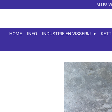
ALLES V
Ga
direct
naar
de
hoofdinhoud
HOME
INFO
INDUSTRIE EN VISSERIJ
KETT