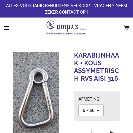
ALLES VOORRADIG BEHOUDENS VERKOOP - VRAGEN ? NEEM
Ga
ZEKER CONTACT OP !
direct
naar
de
hoofdinhoud
KARABIJNHAA
K + KOUS
ASSYMETRISC
H RVS AISI 316
AFMETING