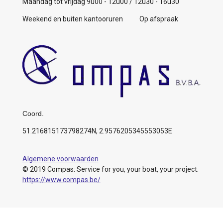
Maandag tot vrijdag 9u00 - 12u00 / 12u30 - 16u30
Weekend en buiten kantooruren Op afspraak
Coord.
51.216815173798274N, 2.9576205345553053E
Algemene voorwaarden
© 2019 Compas: Service for you, your boat, your project.
https://www.compas.be/