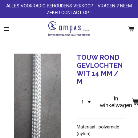
ALLES VOORRADIG BEHOUDENS VERKOOP - VRAGEN ? NEEM
Ga
ZEKER CONTACT OP !
direct
naar
de
hoofdinhoud
TOUW ROND
GEVLOCHTEN
WIT 14 MM /
M
In
winkelwagen
Materiaal : polyamide
(nylon)