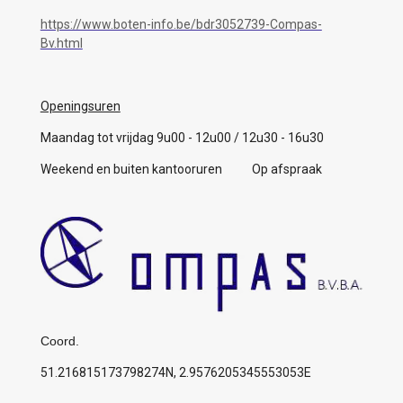
https://www.boten-info.be/bdr3052739-Compas-
Bv.html
Openingsuren
Maandag tot vrijdag 9u00 - 12u00 / 12u30 - 16u30
Weekend en buiten kantooruren Op afspraak
Coord.
51.216815173798274N, 2.9576205345553053E