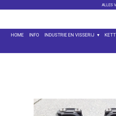
ALLES 
Ga
direct
naar
de
hoofdinhoud
HOME
INFO
INDUSTRIE EN VISSERIJ
KETT