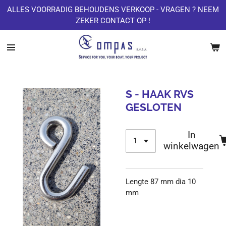
ALLES VOORRADIG BEHOUDENS VERKOOP - VRAGEN ? NEEM
Ga
ZEKER CONTACT OP !
direct
naar
de
hoofdinhoud
S - HAAK RVS
GESLOTEN
In
winkelwagen
Lengte 87 mm dia 10
mm