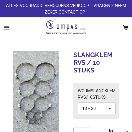
ALLES VOORRADIG BEHOUDENS VERKOOP - VRAGEN ? NEEM
Ga
ZEKER CONTACT OP !
direct
naar
de
hoofdinhoud
SLANGKLEM
RVS / 10
STUKS
WORMSLANGKLEM
RVS/10STUKS
In