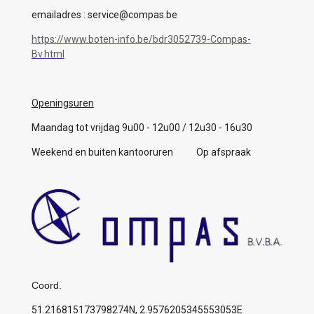
emailadres : service@compas.be
https://www.boten-info.be/bdr3052739-Compas-
Bv.html
Openingsuren
Maandag tot vrijdag 9u00 - 12u00 / 12u30 - 16u30
Weekend en buiten kantooruren Op afspraak
Coord.
51.216815173798274N, 2.9576205345553053E