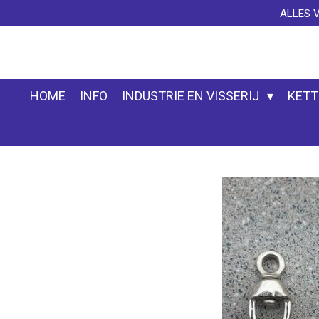
ALLES 
Ga
direct
naar
de
hoofdinhoud
HOME
INFO
INDUSTRIE EN VISSERIJ
KETT