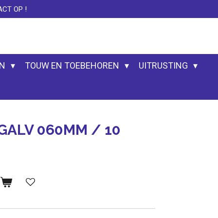
CT OP !
EN
TOUW EN TOEBEHOREN
UITRUSTING
GALV 060MM / 10
n