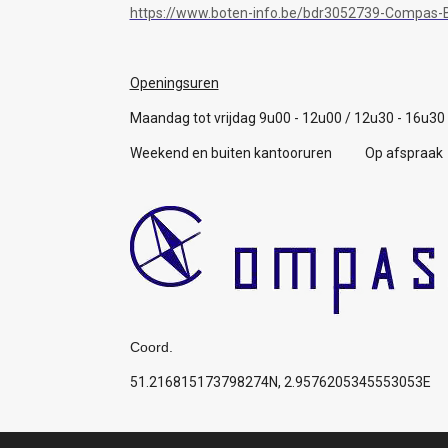
https://www.boten-info.be/bdr3052739-Compas-B
Openingsuren
Maandag tot vrijdag 9u00 - 12u00 / 12u30 - 16u30
Weekend en buiten kantooruren Op afspraak
Coord.
51.216815173798274N, 2.9576205345553053E
Algemene voorwaarden