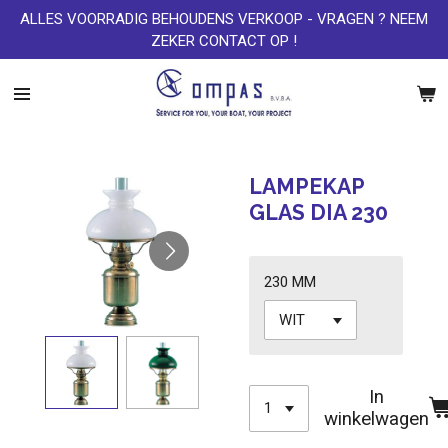
ALLES VOORRADIG BEHOUDENS VERKOOP - VRAGEN ? NEEM
Ga
ZEKER CONTACT OP !
direct
naar
de
hoofdinhoud
LAMPEKAP
GLAS DIA 230
230 MM
In
winkelwagen