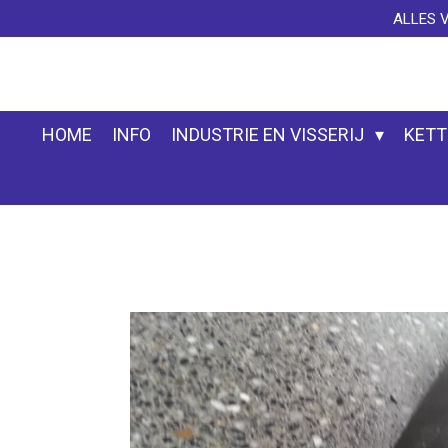
ALLES 
Ga
direct
naar
de
hoofdinhoud
HOME
INFO
INDUSTRIE EN VISSERIJ
KETT