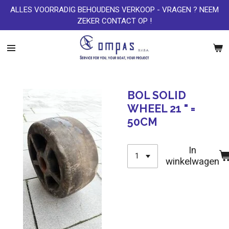
ALLES VOORRADIG BEHOUDENS VERKOOP - VRAGEN ? NEEM
Ga
ZEKER CONTACT OP !
direct
naar
de
hoofdinhoud
BOL SOLID
WHEEL 21 " =
50CM
In
winkelwagen