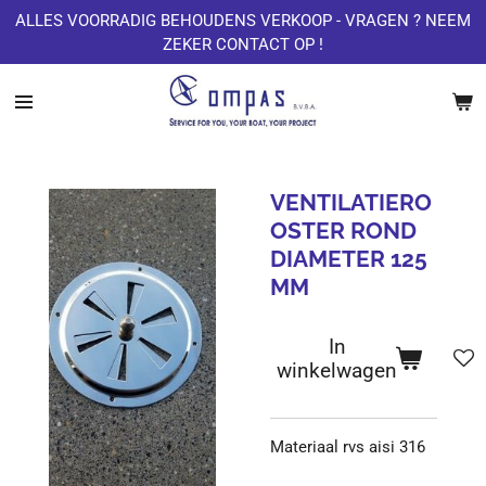
ALLES VOORRADIG BEHOUDENS VERKOOP - VRAGEN ? NEEM
Ga
ZEKER CONTACT OP !
direct
naar
de
hoofdinhoud
VENTILATIERO
OSTER ROND
DIAMETER 125
MM
In
winkelwagen
Materiaal rvs aisi 316