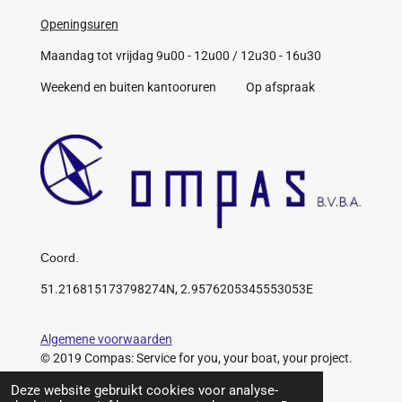
Openingsuren
Maandag tot vrijdag 9u00 - 12u00 / 12u30 - 16u30
Weekend en buiten kantooruren Op afspraak
Coord.
51.216815173798274N, 2.9576205345553053E
Algemene voorwaarden
© 2019 Compas: Service for you, your boat, your project.
https://www.compas.be/
Deze website gebruikt cookies voor analyse-